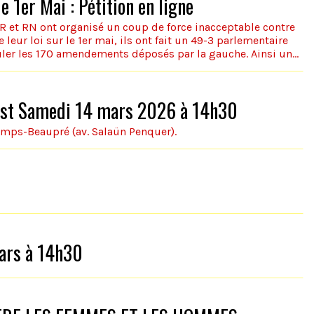
e 1er Mai : Pétition en ligne
R et RN ont organisé un coup de force inacceptable contre
 leur loi sur le 1er mai, ils ont fait un 49-3 parlementaire
uler les 170 amendements déposés par la gauche. Ainsi une
e réunie dès mardi 14 avril 16h30, avec une adoption de la
 été débattue par l’assemblée nationale !
rest Samedi 14 mars 2026 à 14h30
emps-Beaupré (av. Salaün Penquer).
ars à 14h30