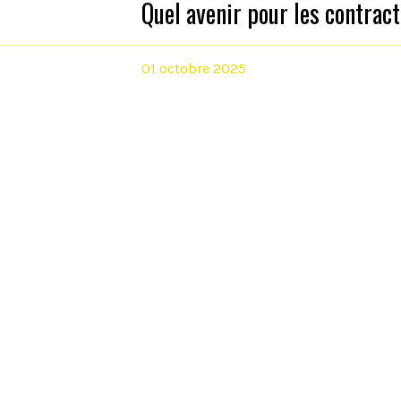
Quel avenir pour les contrac
01 octobre 2025
130 ans de la CGT à la Maiso
Le vendredi 3 octobre la tournée des lutt
Maison du Peuple une porte ouverte à par
niveau national et local pour fêter nos 1
30 septembre 2025
2 OCTOBRE: exigeons la prise
refusons de nouveaux sacrifi
Brest | 10h30 | Place de la Liberté
15 septembre 2025
18 SEPTEMBRE: CONSTRUIS