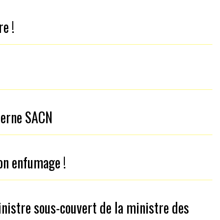
re !
nterne SACN
ion enfumage !
nistre sous-couvert de la ministre des