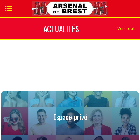
ACTUALITÉS
Voir tout
19 juin 2026
Travail en forte ch
25 juin 2026
Parlons rémunération et management
quand peut-on (vr
des Ingénieurs Cadres
droit de retrait?
Espace privé